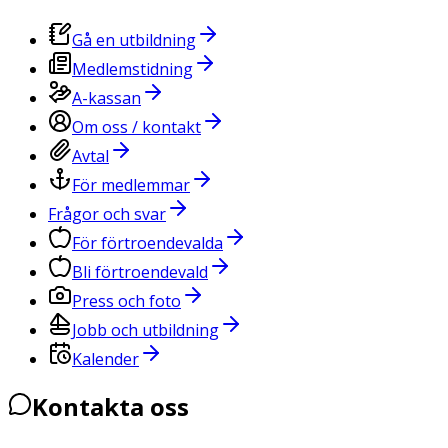
Gå en utbildning
Medlemstidning
A-kassan
Om oss / kontakt
Avtal
För medlemmar
Frågor och svar
För förtroendevalda
Bli förtroendevald
Press och foto
Jobb och utbildning
Kalender
Kontakta oss