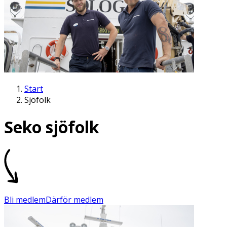
Start
Sjöfolk
Seko sjöfolk
Bli medlem
Därför medlem