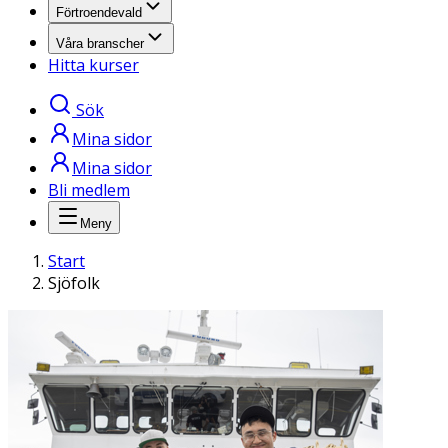
Förtroendevald
Våra branscher
Hitta kurser
Sök
Mina sidor
Mina sidor
Bli medlem
Meny
Start
Sjöfolk