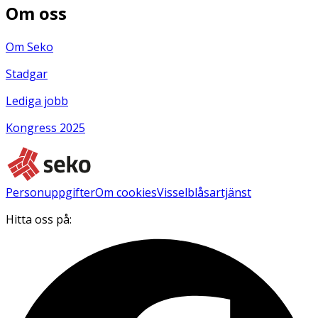
Om oss
Om Seko
Stadgar
Lediga jobb
Kongress 2025
Personuppgifter
Om cookies
Visselblåsartjänst
Hitta oss på: