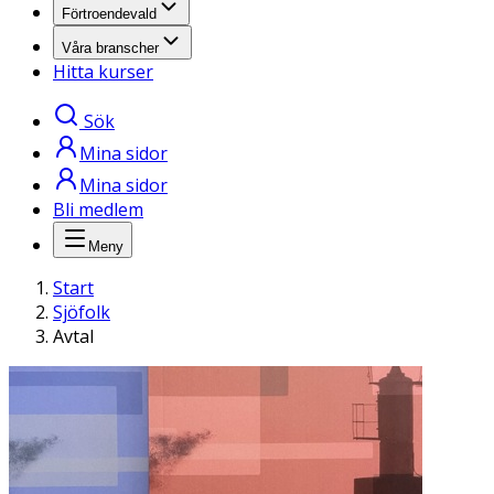
Förtroendevald
Våra branscher
Hitta kurser
Sök
Mina sidor
Mina sidor
Bli medlem
Meny
Start
Sjöfolk
Avtal