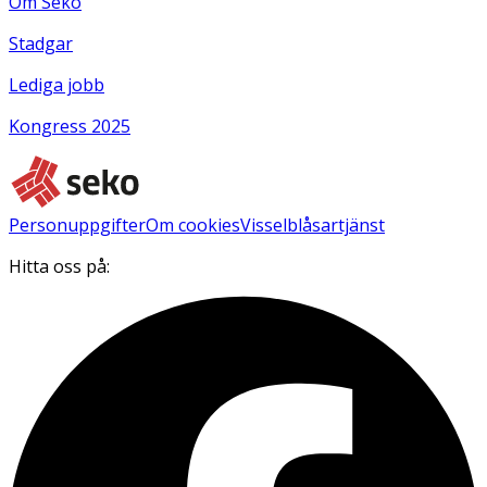
Om Seko
Stadgar
Lediga jobb
Kongress 2025
Personuppgifter
Om cookies
Visselblåsartjänst
Hitta oss på: