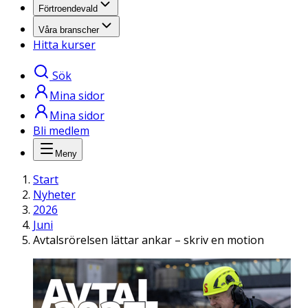
Förtroendevald
Våra branscher
Hitta kurser
Sök
Mina sidor
Mina sidor
Bli medlem
Meny
Start
Nyheter
2026
Juni
Avtalsrörelsen lättar ankar – skriv en motion