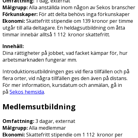
Omfattning:
1 dag, externat
Målgrupp:
Alla anställda inom någon av Sekos branscher
Förkunskaper:
För att delta behövs inga förkunskaper
Ekonomi:
Skattefritt stipendie om 139 kronor per timme
utgår till alla deltagare. En heldagsutbildning om åtta
timmar innebär alltså 1 112 kronor skattefritt.
Innehåll:
Dina rättigheter på jobbet, vad facket kämpar för, hur
arbetsmarknaden fungerar mm.
Introduktionsutbildningen ges vid flera tillfällen och på
flera orter, vid några tillfällen ges den även på distans.
För mer information, kursdatum och anmälan, gå in
på
Sekos hemsida
.
Medlemsutbildning
Omfattning:
3 dagar, externat
Målgrupp:
Alla medlemmar
Ekonomi:
Skattefritt stipendie om 1 112 kronor per