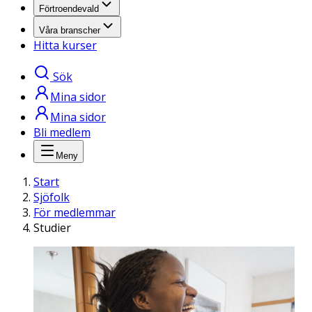
Förtroendevald
Våra branscher
Hitta kurser
Sök
Mina sidor
Mina sidor
Bli medlem
Meny
Start
Sjöfolk
För medlemmar
Studier