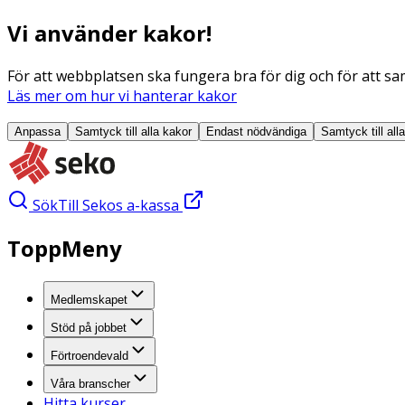
Vi använder kakor!
För att webbplatsen ska fungera bra för dig och för att sam
Läs mer om hur vi hanterar kakor
Anpassa
Samtyck till alla
kakor
Endast nödvändiga
Samtyck till all
Sök
Till Sekos a-kassa
ToppMeny
Medlemskapet
Stöd på jobbet
Förtroendevald
Våra branscher
Hitta kurser