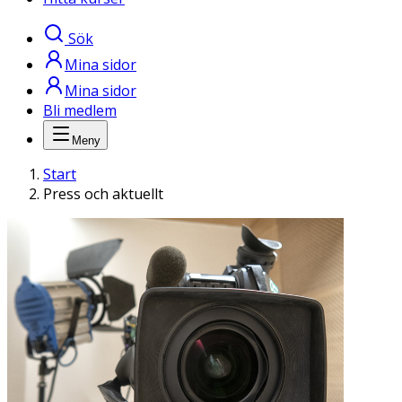
Sök
Mina sidor
Mina sidor
Bli medlem
Meny
Start
Press och aktuellt