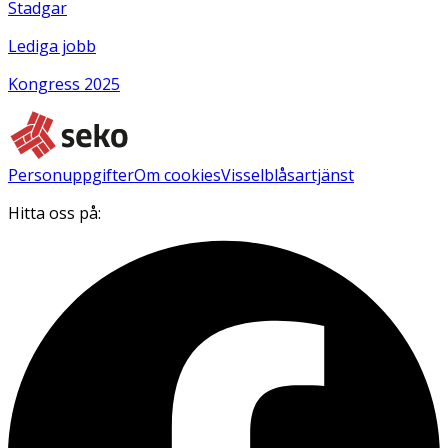
Stadgar
Lediga jobb
Kongress 2025
Personuppgifter
Om cookies
Visselblåsartjänst
Hitta oss på: