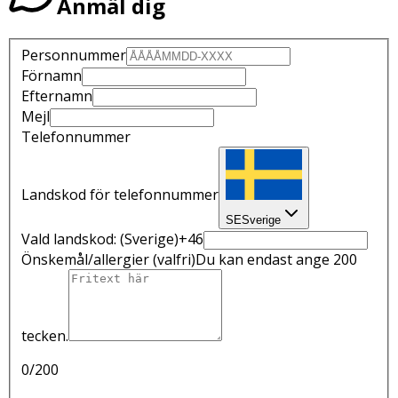
Anmäl dig
Personnummer
Förnamn
Efternamn
Mejl
Telefonnummer
Landskod för telefonnummer
SE
Sverige
Vald landskod:
(Sverige)
+46
Önskemål/allergier
(valfri)
Du kan endast ange 200
tecken.
0
/200