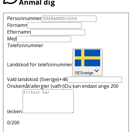
Anmäl dig
Personnummer
Förnamn
Efternamn
Mejl
Telefonnummer
Landskod för telefonnummer
SE
Sverige
Vald landskod:
(Sverige)
+46
Önskemål/allergier
(valfri)
Du kan endast ange 200
tecken.
0
/200