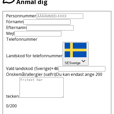
Anmäl dig
Personnummer
Förnamn
Efternamn
Mejl
Telefonnummer
Landskod för telefonnummer
SE
Sverige
Vald landskod:
(Sverige)
+46
Önskemål/allergier
(valfri)
Du kan endast ange 200
tecken.
0
/200