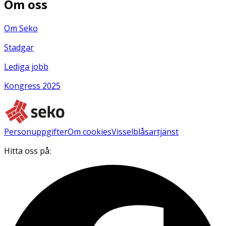
Om oss
Om Seko
Stadgar
Lediga jobb
Kongress 2025
Personuppgifter
Om cookies
Visselblåsartjänst
Hitta oss på: