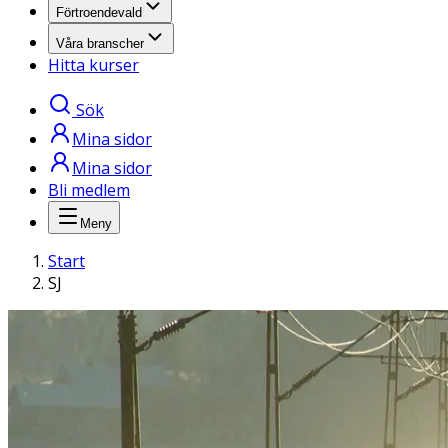
Förtroendevald
Våra branscher
Hitta kurser
Sök
Mina sidor
Mina sidor
Bli medlem
Meny
Start
SJ