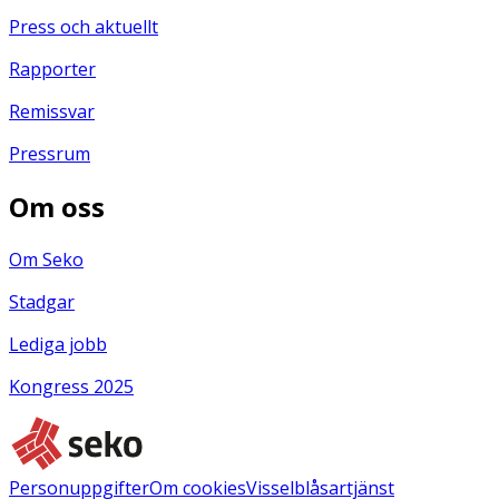
Press och aktuellt
Rapporter
Remissvar
Pressrum
Om oss
Om Seko
Stadgar
Lediga jobb
Kongress 2025
Personuppgifter
Om cookies
Visselblåsartjänst