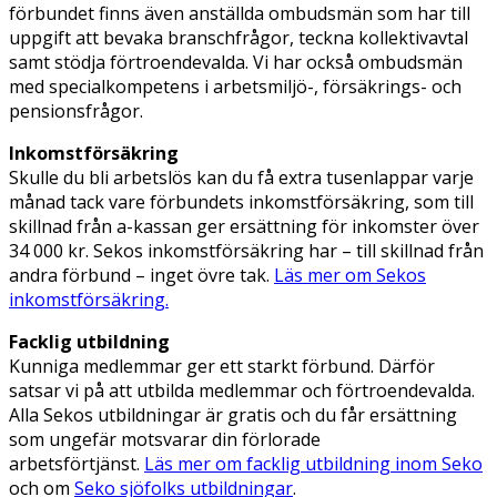
förbundet finns även anställda ombudsmän som har till
uppgift att bevaka branschfrågor, teckna kollektivavtal
samt stödja förtroendevalda. Vi har också ombudsmän
med specialkompetens i arbetsmiljö-, försäkrings- och
pensionsfrågor.
Inkomstförsäkring
Skulle du bli arbetslös kan du få extra tusenlappar varje
månad tack vare förbundets inkomstförsäkring, som till
skillnad från a-kassan ger ersättning för inkomster över
34 000 kr
. Sekos inkomstförsäkring har – till skillnad från
andra förbund – inget övre tak.
Läs mer om Sekos
inkomstförsäkring.
Facklig utbildning
Kunniga medlemmar ger ett starkt förbund. Därför
satsar vi på att utbilda medlemmar och förtroendevalda.
Alla Sekos utbildningar är gratis och du får ersättning
som ungefär motsvarar din förlorade
arbetsförtjänst.
Läs mer om facklig utbildning inom Seko
och om
Seko sjöfolks utbildningar
.