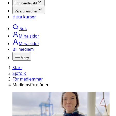
Förtroendevald
Våra branscher
Hitta kurser
Sök
Mina sidor
Mina sidor
Bli medlem
Meny
Start
Sjöfolk
För medlemmar
Medlemsförmåner