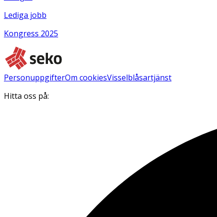
Lediga jobb
Kongress 2025
Personuppgifter
Om cookies
Visselblåsartjänst
Hitta oss på: