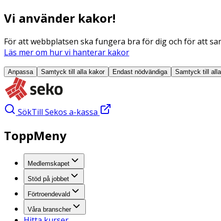
Vi använder kakor!
För att webbplatsen ska fungera bra för dig och för att sam
Läs mer om hur vi hanterar kakor
Anpassa
Samtyck till alla
kakor
Endast nödvändiga
Samtyck till all
Sök
Till Sekos a-kassa
ToppMeny
Medlemskapet
Stöd på jobbet
Förtroendevald
Våra branscher
Hitta kurser