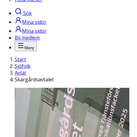
Sök
Mina sidor
Mina sidor
Bli medlem
Meny
Start
Sjöfolk
Avtal
Skärgårdsavtalet