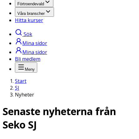
Förtroendevald
Våra branscher
Hitta kurser
Sök
Mina sidor
Mina sidor
Bli medlem
Meny
Start
SJ
Nyheter
Senaste nyheterna från
Seko SJ