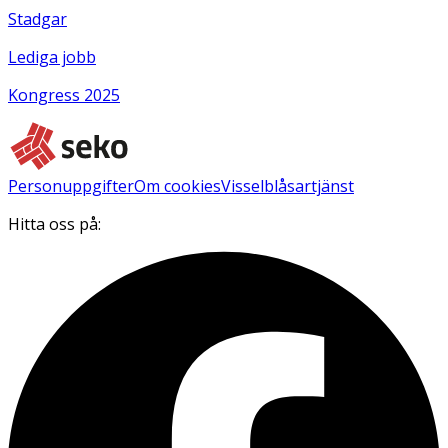
Stadgar
Lediga jobb
Kongress 2025
Personuppgifter
Om cookies
Visselblåsartjänst
Hitta oss på: