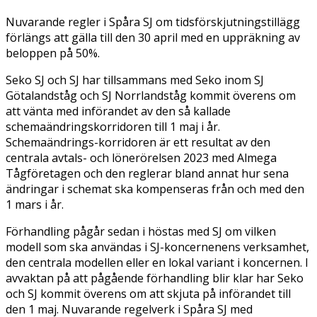
Nuvarande regler i Spåra SJ om tidsförskjutningstillägg
förlängs att gälla till den 30 april med en uppräkning av
beloppen på 50%.
Seko SJ och SJ har tillsammans med Seko inom SJ
Götalandståg och SJ Norrlandståg kommit överens om
att vänta med införandet av den så kallade
schemaändringskorridoren till 1 maj i år.
Schemaändrings-korridoren är ett resultat av den
centrala avtals- och lönerörelsen 2023 med Almega
Tågföretagen och den reglerar bland annat hur sena
ändringar i schemat ska kompenseras från och med den
1 mars i år.
Förhandling pågår sedan i höstas med SJ om vilken
modell som ska användas i SJ-koncernenens verksamhet,
den centrala modellen eller en lokal variant i koncernen. I
avvaktan på att pågående förhandling blir klar har Seko
och SJ kommit överens om att skjuta på införandet till
den 1 maj. Nuvarande regelverk i Spåra SJ med