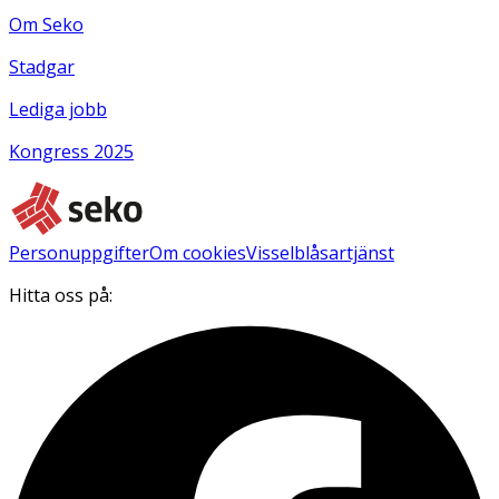
Om Seko
Stadgar
Lediga jobb
Kongress 2025
Personuppgifter
Om cookies
Visselblåsartjänst
Hitta oss på: