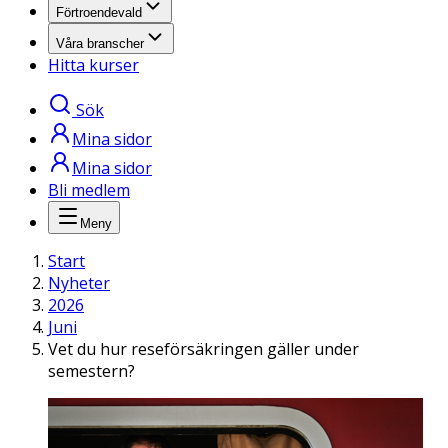
Förtroendevald
Våra branscher
Hitta kurser
Sök
Mina sidor
Mina sidor
Bli medlem
Meny
Start
Nyheter
2026
Juni
Vet du hur reseförsäkringen gäller under
semestern?