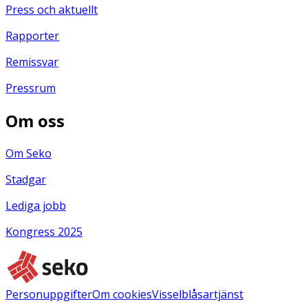
Press och aktuellt
Rapporter
Remissvar
Pressrum
Om oss
Om Seko
Stadgar
Lediga jobb
Kongress 2025
Personuppgifter
Om cookies
Visselblåsartjänst