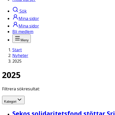
Sök
Mina sidor
Mina sidor
Bli medlem
Meny
Start
Nyheter
2025
2025
Filtrera sökresultat:
Kategori
Sekos solidaritetsfond stöttar Sr