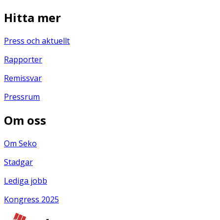
Hitta mer
Press och aktuellt
Rapporter
Remissvar
Pressrum
Om oss
Om Seko
Stadgar
Lediga jobb
Kongress 2025