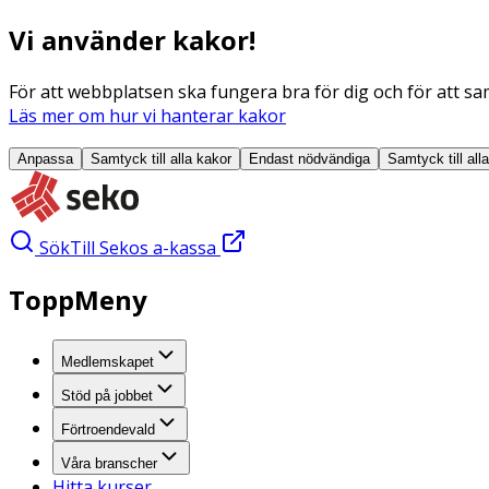
Vi använder kakor!
För att webbplatsen ska fungera bra för dig och för att sam
Läs mer om hur vi hanterar kakor
Anpassa
Samtyck till alla
kakor
Endast nödvändiga
Samtyck till all
Sök
Till Sekos a-kassa
ToppMeny
Medlemskapet
Stöd på jobbet
Förtroendevald
Våra branscher
Hitta kurser