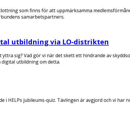
utlottning som finns för att uppmärksamma medlemsförmån
förbundens samarbetspartners.
al utbildning via LO-distrikten
 yttra sig? Vad gör vi när det skett ett hindrande av skyd
igital utbildning om detta.
 i HELPs jubileums-quiz. Tävlingen är avgjord och vi har nu 