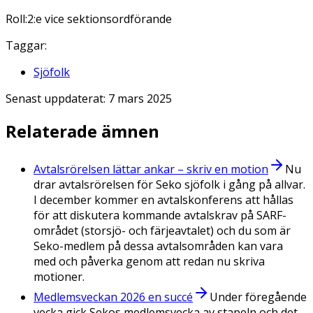
Roll:
2:e vice sektionsordförande
Taggar:
Sjöfolk
Senast uppdaterat:
7 mars 2025
Relaterade ämnen
Avtalsrörelsen lättar ankar – skriv en motion
Nu
drar avtalsrörelsen för Seko sjöfolk i gång på allvar.
I december kommer en avtalskonferens att hållas
för att diskutera kommande avtalskrav på SARF-
området (storsjö- och färjeavtalet) och du som är
Seko-medlem på dessa avtalsområden kan vara
med och påverka genom att redan nu skriva
motioner.
Medlemsveckan 2026 en succé
Under föregående
vecka gick Sekos medlemsvecka av stapeln och det