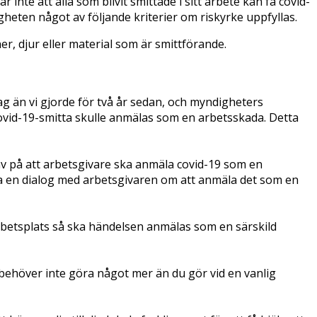
bär
inte
att alla som blivit smittade i sitt arbete kan få covid-
eten något av följande kriterier om riskyrke uppfyllas.
er, djur eller material som är smittförande.
ag än vi gjorde för två år sedan, och myndigheters
covid-19-smitta skulle anmälas som en arbetsskada. Detta
av på att arbetsgivare ska anmäla covid-19 som en
öra en dialog med arbetsgivaren om att anmäla det som en
arbetsplats så ska händelsen anmälas som en särskild
) behöver inte göra något mer än du gör vid en vanlig