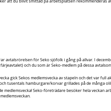
 att du blivit smittad på arbetsplatsen rekommenderas att hör
ar avtalsrörelsen för Seko sjöfolk i gång på allvar. I decem
 färjeavtalet) och du som är Seko-medlem på dessa avtals
cka gick Sekos medlemsvecka av stapeln och det var full akt
och tusentals hamburgare/korvar grillades på de många ol
de medlemsvecka! Seko-företrädare besöker hela veckan ar
ån medlemsveckan.