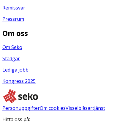
Remissvar
Pressrum
Om oss
Om Seko
Stadgar
Lediga jobb
Kongress 2025
Personuppgifter
Om cookies
Visselblåsartjänst
Hitta oss på: