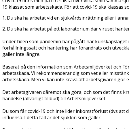
Covid-19 finns med på ILO:s lista över vilka smittsamma 
19 klassat som arbetsskada. För att covid-19 ska klassas 
1. Du ska ha arbetat vid en sjukvårdsinrättning eller i ann
2. Du ska ha arbetat på ett laboratorium där viruset hante
Under tiden som pandemin har pågått har kunskapsläget i s
förhållningssätt och hantering har förändrats och utveckl
gäller inte längre.
Baserat på den information som Arbetsmiljöverket och Fö
arbetsskada. Vi rekommenderar dig som vet eller misstänker
arbetsskada. Men vi kan
inte kräva
att arbetsgivaren gör 
Det arbetsgivaren däremot ska göra, och som det finns kra
händelse (allvarligt tillbud) till Arbetsmiljöverket.
Du som får covid-19 och inte lider inkomstförlust (dvs att
influensa. I detta fall är det sjuklön som gäller.