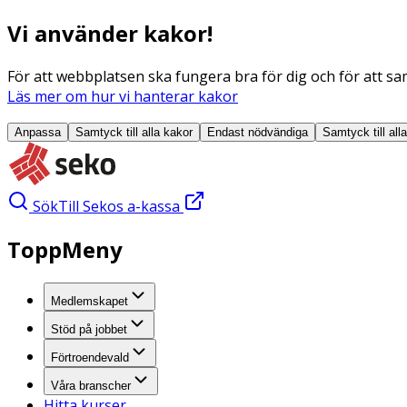
Vi använder kakor!
För att webbplatsen ska fungera bra för dig och för att sam
Läs mer om hur vi hanterar kakor
Anpassa
Samtyck till alla
kakor
Endast nödvändiga
Samtyck till all
Sök
Till Sekos a-kassa
ToppMeny
Medlemskapet
Stöd på jobbet
Förtroendevald
Våra branscher
Hitta kurser