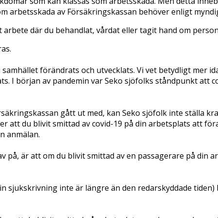
sjukdomar som kan klassas som arbetsskada. Men detta inne
som arbetsskada av Försäkringskassan behöver enligt myndigh
at arbete där du behandlat, vårdat eller tagit hand om person
ras.
amhället förändrats och utvecklats. Vi vet betydligt mer id
ats. I början av pandemin var Seko sjöfolks ståndpunkt att 
rsäkringskassan gått ut med, kan Seko sjöfolk
inte
ställa kr
 att du blivit smittad av covid-19 på din arbetsplats att f
en anmälan.
v på, är att om du blivit smittad av en passagerare på din 
 din sjukskrivning inte är längre än den redarskyddade tiden