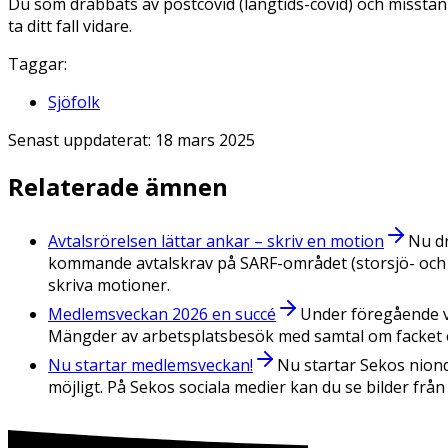
Du som drabbats av postcovid (långtids-covid) och misstänker
ta ditt fall vidare.
Taggar:
Sjöfolk
Senast uppdaterat:
18 mars 2025
Relaterade ämnen
Avtalsrörelsen lättar ankar – skriv en motion
Nu dr
kommande avtalskrav på SARF-området (storsjö- och
skriva motioner.
Medlemsveckan 2026 en succé
Under föregående ve
Mängder av arbetsplatsbesök med samtal om facket 
Nu startar medlemsveckan!
Nu startar Sekos nion
möjligt. På Sekos sociala medier kan du se bilder fr