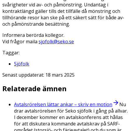
svårigheter vid av- och påmönstring. Undantag i
kontraktlängd gäller tills det tillfälle då mönstring och
tillhörande resor kan ske på ett säkert sätt för både av-
och påmönstrande besättning.
Informera berörda kollegor.
Vid frågor maila
sjofolk@seko.se
Taggar:
Sjöfolk
Senast uppdaterat:
18 mars 2025
Relaterade ämnen
Avtalsrörelsen lättar ankar – skriv en motion
Nu
drar avtalsrörelsen för Seko sjöfolk i gång på allvar.
I december kommer en avtalskonferens att hållas
för att diskutera kommande avtalskrav på SARF-
området (storsjö- och färjeavtalet) och du som är