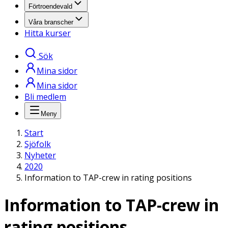
Förtroendevald
Våra branscher
Hitta kurser
Sök
Mina sidor
Mina sidor
Bli medlem
Meny
Start
Sjöfolk
Nyheter
2020
Information to TAP-crew in rating positions
Information to TAP-crew in
rating positions