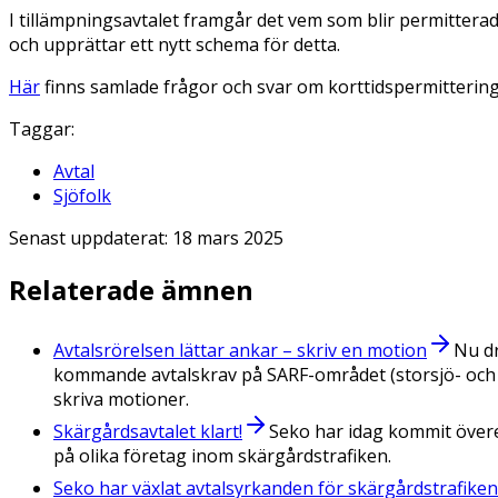
I tillämpningsavtalet framgår det vem som blir permittera
och upprättar ett nytt schema för detta.
Här
finns samlade frågor och svar om korttidspermittering
Taggar:
Avtal
Sjöfolk
Senast uppdaterat:
18 mars 2025
Relaterade ämnen
Avtalsrörelsen lättar ankar – skriv en motion
Nu dr
kommande avtalskrav på SARF-området (storsjö- och
skriva motioner.
Skärgårdsavtalet klart!
Seko har idag kommit övere
på olika företag inom skärgårdstrafiken.
Seko har växlat avtalsyrkanden för skärgårdstrafiken