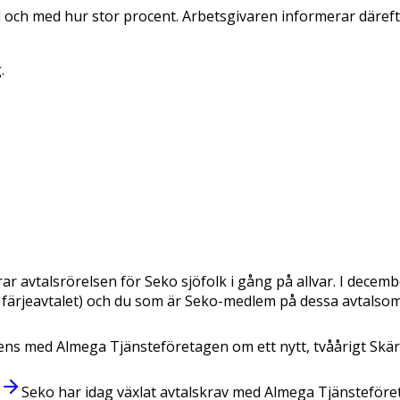
d och med hur stor procent. Arbetsgivaren informerar däreft
.
ar avtalsrörelsen för Seko sjöfolk i gång på allvar. I decem
 färjeavtalet) och du som är Seko-medlem på dessa avtals
ns med Almega Tjänsteföretagen om ett nytt, tvåårigt Skä
Seko har idag växlat avtalskrav med Almega Tjänsteföret