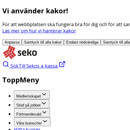
Vi använder kakor!
För att webbplatsen ska fungera bra för dig och för att sam
Läs mer om hur vi hanterar kakor
Anpassa
Samtyck till alla
kakor
Endast nödvändiga
Samtyck till all
Sök
Till Sekos a-kassa
ToppMeny
Medlemskapet
Stöd på jobbet
Förtroendevald
Våra branscher
Hitta kurser