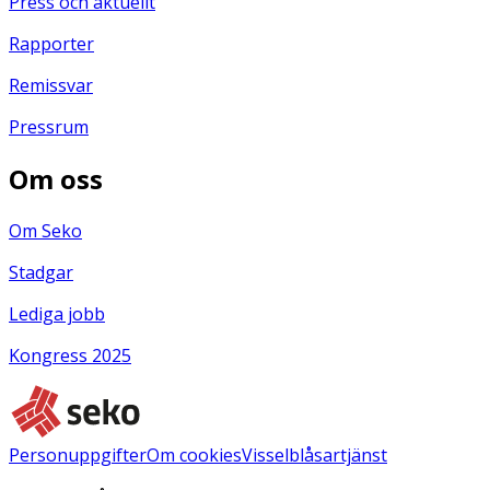
Press och aktuellt
Rapporter
Remissvar
Pressrum
Om oss
Om Seko
Stadgar
Lediga jobb
Kongress 2025
Personuppgifter
Om cookies
Visselblåsartjänst