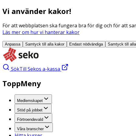
Vi använder kakor!
För att webbplatsen ska fungera bra för dig och för att sam
Läs mer om hur vi hanterar kakor
Anpassa
Samtyck till alla
kakor
Endast nödvändiga
Samtyck till all
Sök
Till Sekos a-kassa
ToppMeny
Medlemskapet
Stöd på jobbet
Förtroendevald
Våra branscher
Hitta kurser