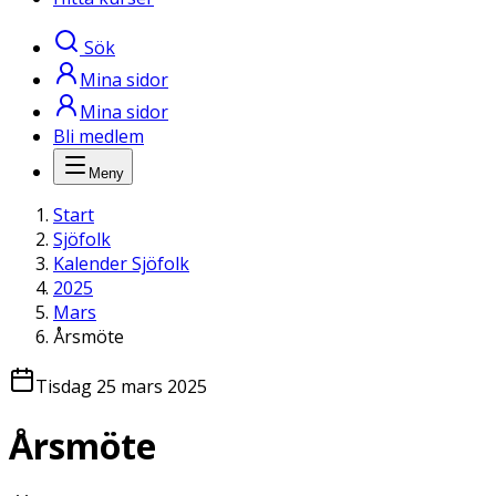
Sök
Mina sidor
Mina sidor
Bli medlem
Meny
Start
Sjöfolk
Kalender Sjöfolk
2025
Mars
Årsmöte
Tisdag 25 mars 2025
Årsmöte