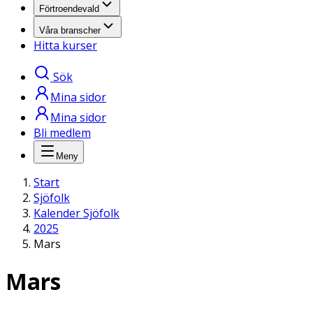
Förtroendevald
Våra branscher
Hitta kurser
Sök
Mina sidor
Mina sidor
Bli medlem
Meny
Start
Sjöfolk
Kalender Sjöfolk
2025
Mars
Mars