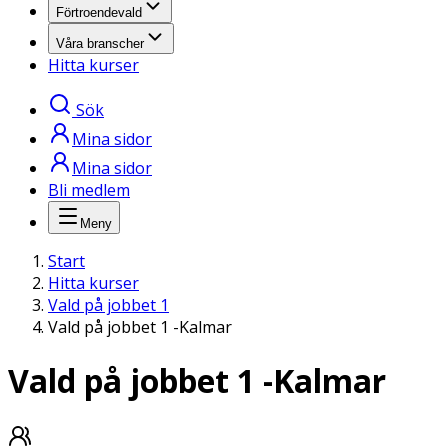
Förtroendevald
Våra branscher
Hitta kurser
Sök
Mina sidor
Mina sidor
Bli medlem
Meny
Start
Hitta kurser
Vald på jobbet 1
Vald på jobbet 1 -Kalmar
Vald på jobbet 1 -Kalmar