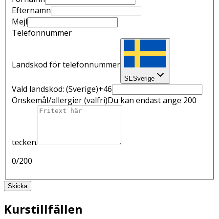
Efternamn
Mejl
Telefonnummer
Landskod för telefonnummer
SE
Sverige
Vald landskod:
(Sverige)
+46
Önskemål/allergier
(valfri)
Du kan endast ange 200
tecken.
0
/200
Skicka
Kurstillfällen