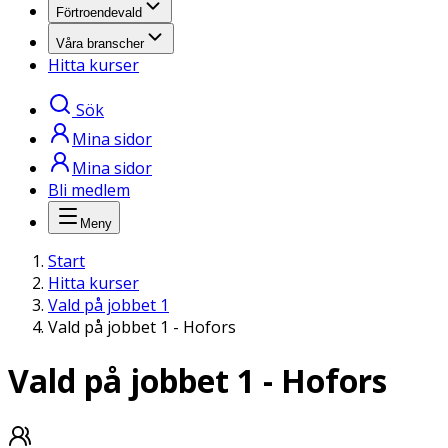
Förtroendevald
Våra branscher
Hitta kurser
Sök
Mina sidor
Mina sidor
Bli medlem
Meny
Start
Hitta kurser
Vald på jobbet 1
Vald på jobbet 1 - Hofors
Vald på jobbet 1 - Hofors