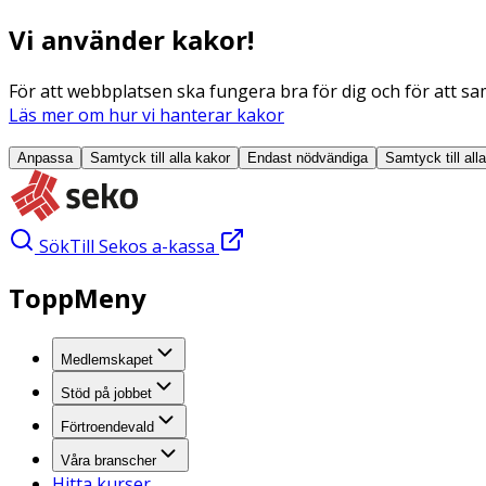
Vi använder kakor!
För att webbplatsen ska fungera bra för dig och för att sam
Läs mer om hur vi hanterar kakor
Anpassa
Samtyck till alla
kakor
Endast nödvändiga
Samtyck till all
Sök
Till Sekos a-kassa
ToppMeny
Medlemskapet
Stöd på jobbet
Förtroendevald
Våra branscher
Hitta kurser