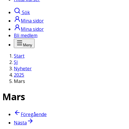
Sök
Mina sidor
Mina sidor
Bli medlem
Meny
Start
SJ
Nyheter
2025
Mars
Mars
Föregående
Nästa