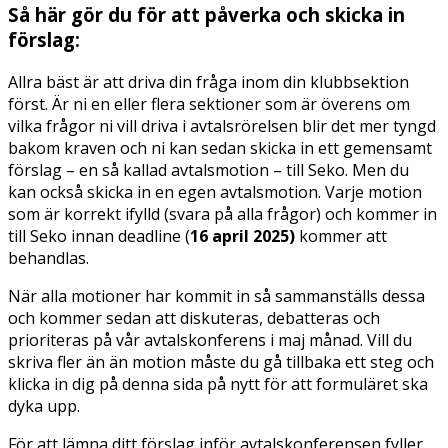
Så här gör du för att påverka och skicka in
förslag:
Allra bäst är att driva din fråga inom din klubbsektion
först. Är ni en eller flera sektioner som är överens om
vilka frågor ni vill driva i avtalsrörelsen blir det mer tyngd
bakom kraven och ni kan sedan skicka in ett gemensamt
förslag – en så kallad avtalsmotion – till Seko. Men du
kan också skicka in en egen avtalsmotion. Varje motion
som är korrekt ifylld (svara på alla frågor) och kommer in
till Seko innan deadline (
16 april 2025)
kommer att
behandlas.
När alla motioner har kommit in så sammanställs dessa
och kommer sedan att diskuteras, debatteras och
prioriteras på vår avtalskonferens i maj månad. Vill du
skriva fler än än motion måste du gå tillbaka ett steg och
klicka in dig på denna sida på nytt för att formuläret ska
dyka upp.
För att lämna ditt förslag inför avtalskonferensen fyller