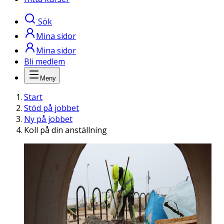
Sök
Mina sidor
Mina sidor
Bli medlem
Meny
Start
Stöd på jobbet
Ny på jobbet
Koll på din anställning