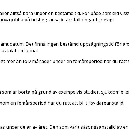
er alltså bara under en bestämd tid. För både särskild vissti
behöva jobba på tidsbegränsade anställningar för evigt.
bestämt datum. Det finns ingen bestämd uppsägningstid för a
r avtalat om annat.
t mer än tolv månader under en femårsperiod har du rätt til
n som är borta på grund av exempelvis studier, sjukdom eller
om en femårsperiod har du rätt att bli tillsvidareanställd.
öras under delar av året. Den som varit säsongsanställd av 