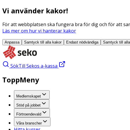
Vi använder kakor!
För att webbplatsen ska fungera bra för dig och för att sam
Läs mer om hur vi hanterar kakor
Anpassa
Samtyck till alla
kakor
Endast nödvändiga
Samtyck till all
Sök
Till Sekos a-kassa
ToppMeny
Medlemskapet
Stöd på jobbet
Förtroendevald
Våra branscher
Hitta kurser