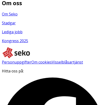
Om oss
Om Seko
Stadgar
Lediga jobb
Kongress 2025
Personuppgifter
Om cookies
Visselblåsartjänst
Hitta oss på: