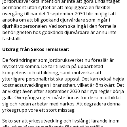
Jordbruksverkets intention är inte att göra undantaget
permanent utan syftet är att möjliggöra en flexibel
övergång till när det 1 september 2030 blir möjligt att
ansöka om att bli godkänd djurvårdare som ingår i
djurhälsopersonalen. Vad som ska ingå i den formella
behörigheten hos godkända djurvårdare är ännu inte
fastställt.
Utdrag från Sekos remissvar:
De förändringar som Jordbruksverket nu föreslår är
mycket välkomna. De tar tillvara på upparbetad
kompetens och utbildning, samt motverkar att
ytterligare personalbrist ska uppstå. Det kan också hejda
kostnadsutvecklingen i branschen, vilket är önskvärt. Det
är viktigt även efter september 2030 när nya regler börja
gälla. Övergångsregler måste finnas för de som utbildat
sig och redan arbetar med narkos. Att degradera denna
yrkesgrupp vore ett stort misstag.
Seko ser att yrkesutveckling och livslångt lärande inom
alla yrkeskårer är avgörande för att säkerställa