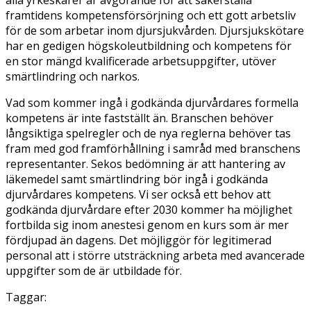
framtidens kompetensförsörjning och ett gott arbetsliv
för de som arbetar inom djursjukvården. Djursjukskötare
har en gedigen högskoleutbildning och kompetens för
en stor mängd kvalificerade arbetsuppgifter, utöver
smärtlindring och narkos.
Vad som kommer ingå i godkända djurvårdares formella
kompetens är inte fastställt än. Branschen behöver
långsiktiga spelregler och de nya reglerna behöver tas
fram med god framförhållning i samråd med branschens
representanter. Sekos bedömning är att hantering av
läkemedel samt smärtlindring bör ingå i godkända
djurvårdares kompetens. Vi ser också ett behov att
godkända djurvårdare efter 2030 kommer ha möjlighet
fortbilda sig inom anestesi genom en kurs som är mer
fördjupad än dagens. Det möjliggör för legitimerad
personal att i större utsträckning arbeta med avancerade
uppgifter som de är utbildade för.
Taggar: