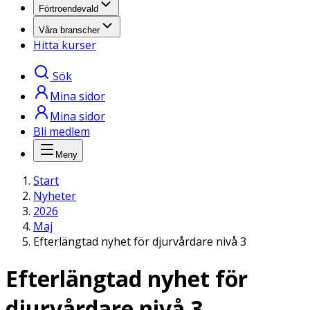
Förtroendevald
Våra branscher
Hitta kurser
Sök
Mina sidor
Mina sidor
Bli medlem
Meny
Start
Nyheter
2026
Maj
Efterlängtad nyhet för djurvårdare nivå 3
Efterlängtad nyhet för
djurvårdare nivå 3