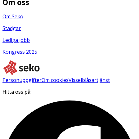
Om oss
Om Seko
Stadgar
Lediga jobb
Kongress 2025
Personuppgifter
Om cookies
Visselblåsartjänst
Hitta oss på: