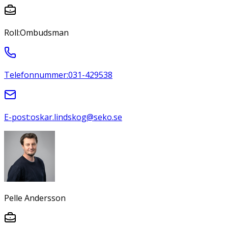
Roll:
Ombudsman
Telefonnummer:
031-429538
E-post:
oskar.lindskog@seko.se
Pelle Andersson