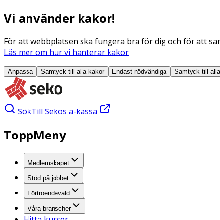
Vi använder kakor!
För att webbplatsen ska fungera bra för dig och för att sam
Läs mer om hur vi hanterar kakor
Anpassa
Samtyck till alla
kakor
Endast nödvändiga
Samtyck till all
Sök
Till Sekos a-kassa
ToppMeny
Medlemskapet
Stöd på jobbet
Förtroendevald
Våra branscher
Hitta kurser