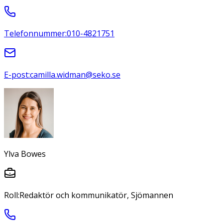
Telefonnummer:
010-4821751
E-post:
camilla.widman@seko.se
Ylva Bowes
Roll:
Redaktör och kommunikatör, Sjömannen