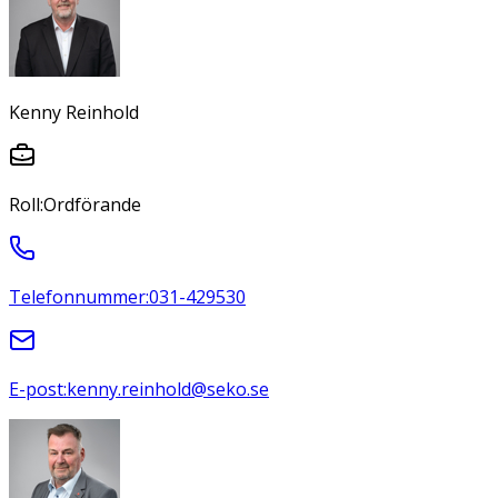
Kenny Reinhold
Roll:
Ordförande
Telefonnummer:
031-429530
E-post:
kenny.reinhold@seko.se