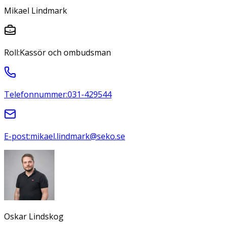
Mikael Lindmark
Roll:
Kassör och ombudsman
Telefonnummer:
031-429544
E-post:
mikael.lindmark@seko.se
Oskar Lindskog