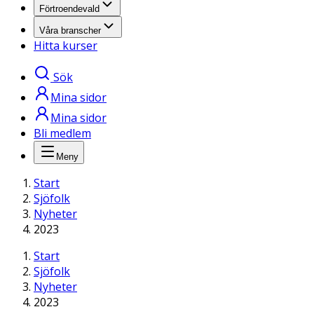
Förtroendevald
Våra branscher
Hitta kurser
Sök
Mina sidor
Mina sidor
Bli medlem
Meny
Start
Sjöfolk
Nyheter
2023
Start
Sjöfolk
Nyheter
2023