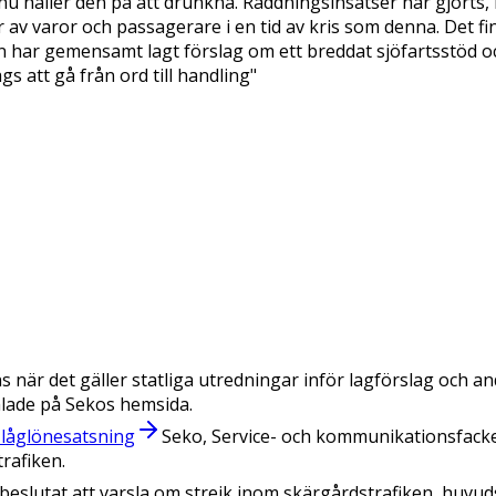
nu håller den på att drunkna. Räddningsinsatser har gjorts,
 av varor och passagerare i en tid av kris som denna. Det f
 har gemensamt lagt förslag om ett breddat sjöfartsstöd oc
s att gå från ord till handling"
s när det gäller statliga utredningar inför lagförslag och 
mlade på Sekos hemsida.
 låglönesatsning
Seko, Service- och kommunikationsfack
trafiken.
 beslutat att varsla om strejk inom skärgårdstrafiken, huvud