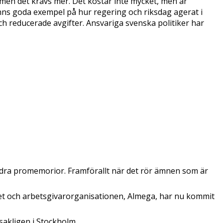
 men det krävs mer. Det kostar inte mycket, men är
inns goda exempel på hur regering och riksdag agerat i
h reducerade avgifter. Ansvariga svenska politiker har
andra promemorior. Framförallt när det rör ämnen som är
et och arbetsgivarorganisationen, Almega, har nu kommit
sakligen i Stockholm.