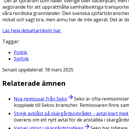
"Det är sjöfarten som håller Sverige över vattenytan, men 
avgörande för att upprätthålla samhällsviktiga transporter
våra nordiska grannländer. Den svenska sjöfartsbranschen
nickat och sagt bra, men ännu har de inte agerat. Det är dag
Läs hela debattartikeln här.
Taggar:
Politik
Sjöfolk
Senast uppdaterat:
18 mars 2025
Relaterade ämnen
Nya remissvar från Seko
Seko är ofta remissinstan
kopplade till Sekos branscher. Remissvaren finns sa
Strejk avblåst på skärgårdsområdet – avtal klart med
överens om ett nytt avtal för de anställda i skärgårds
Varsel utlöst i skärgårdstrafiken
Seko har tidigare