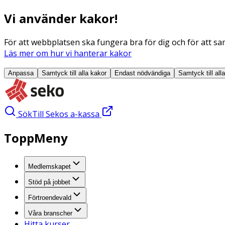
Vi använder kakor!
För att webbplatsen ska fungera bra för dig och för att sam
Läs mer om hur vi hanterar kakor
Anpassa
Samtyck till alla
kakor
Endast nödvändiga
Samtyck till all
Sök
Till Sekos a-kassa
ToppMeny
Medlemskapet
Stöd på jobbet
Förtroendevald
Våra branscher
Hitta kurser