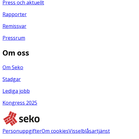
Press och aktuellt
Rapporter
Remissvar
Pressrum
Om oss
Om Seko
Stadgar
Lediga jobb
Kongress 2025
Personuppgifter
Om cookies
Visselblåsartjänst