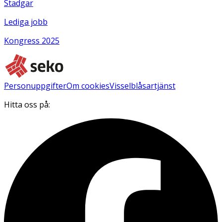
Stadgar
Lediga jobb
Kongress 2025
Personuppgifter
Om cookies
Visselblåsartjänst
Hitta oss på: