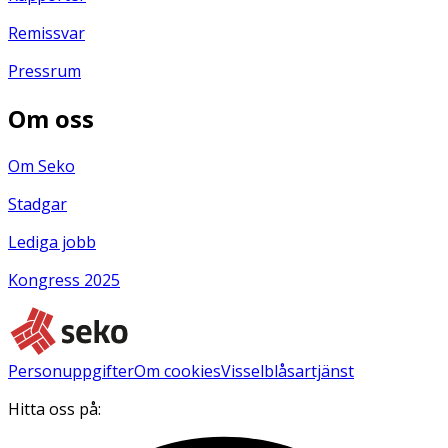
Remissvar
Pressrum
Om oss
Om Seko
Stadgar
Lediga jobb
Kongress 2025
Personuppgifter
Om cookies
Visselblåsartjänst
Hitta oss på: