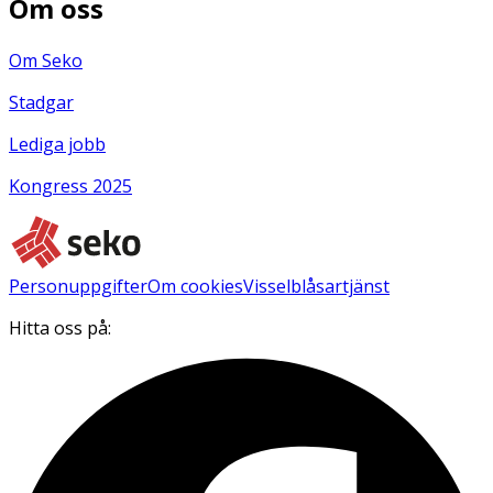
Om oss
Om Seko
Stadgar
Lediga jobb
Kongress 2025
Personuppgifter
Om cookies
Visselblåsartjänst
Hitta oss på: