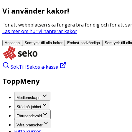
Vi använder kakor!
För att webbplatsen ska fungera bra för dig och för att sam
Läs mer om hur vi hanterar kakor
Anpassa
Samtyck till alla
kakor
Endast nödvändiga
Samtyck till all
Sök
Till Sekos a-kassa
ToppMeny
Medlemskapet
Stöd på jobbet
Förtroendevald
Våra branscher
Hitta kurser