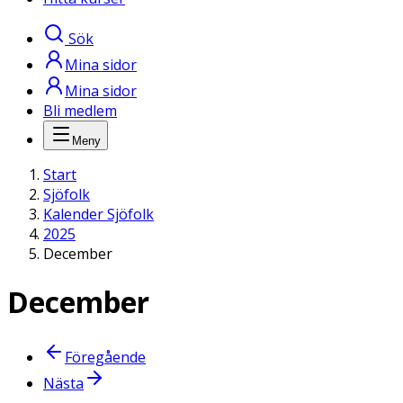
Sök
Mina sidor
Mina sidor
Bli medlem
Meny
Start
Sjöfolk
Kalender Sjöfolk
2025
December
December
Föregående
Nästa