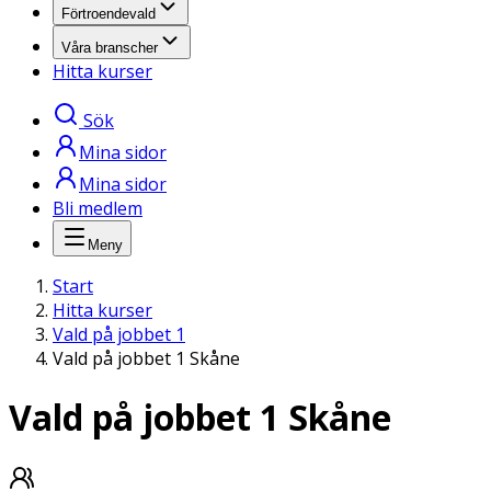
Förtroendevald
Våra branscher
Hitta kurser
Sök
Mina sidor
Mina sidor
Bli medlem
Meny
Start
Hitta kurser
Vald på jobbet 1
Vald på jobbet 1 Skåne
Vald på jobbet 1 Skåne