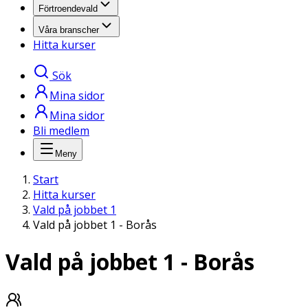
Förtroendevald
Våra branscher
Hitta kurser
Sök
Mina sidor
Mina sidor
Bli medlem
Meny
Start
Hitta kurser
Vald på jobbet 1
Vald på jobbet 1 - Borås
Vald på jobbet 1 - Borås