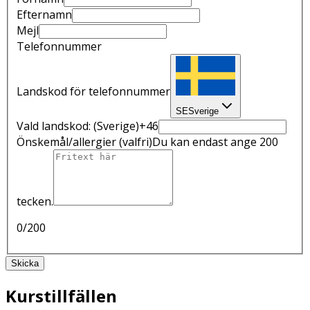
Efternamn
Mejl
Telefonnummer
Landskod för telefonnummer
SE
Sverige
Vald landskod:
(Sverige)
+46
Önskemål/allergier
(valfri)
Du kan endast ange 200
tecken.
0
/200
Skicka
Kurstillfällen