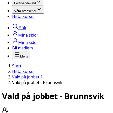
Förtroendevald
Våra branscher
Hitta kurser
Sök
Mina sidor
Mina sidor
Bli medlem
Meny
Start
Hitta kurser
Vald på jobbet 1
Vald på jobbet - Brunnsvik
Vald på jobbet - Brunnsvik