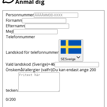
Anmäl dig
Personnummer
Förnamn
Efternamn
Mejl
Telefonnummer
Landskod för telefonnummer
SE
Sverige
Vald landskod:
(Sverige)
+46
Önskemål/allergier
(valfri)
Du kan endast ange 200
tecken.
0
/200