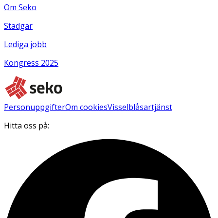
Om Seko
Stadgar
Lediga jobb
Kongress 2025
Personuppgifter
Om cookies
Visselblåsartjänst
Hitta oss på: