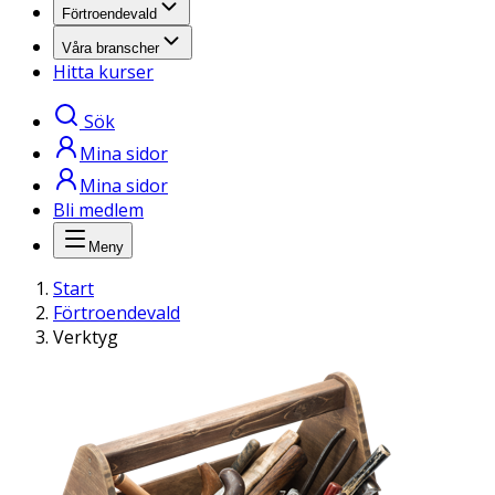
Förtroendevald
Våra branscher
Hitta kurser
Sök
Mina sidor
Mina sidor
Bli medlem
Meny
Start
Förtroendevald
Verktyg