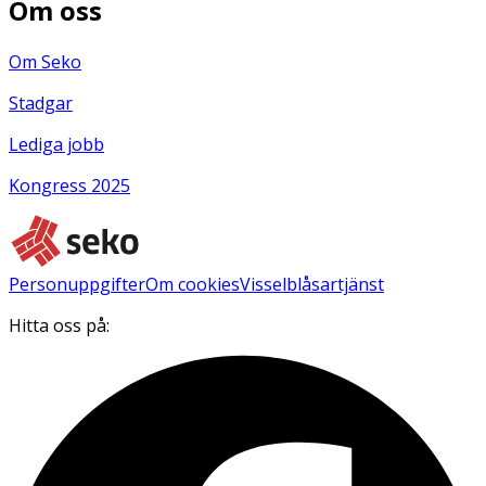
Om oss
Om Seko
Stadgar
Lediga jobb
Kongress 2025
Personuppgifter
Om cookies
Visselblåsartjänst
Hitta oss på: