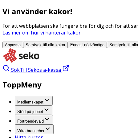
Vi använder kakor!
För att webbplatsen ska fungera bra för dig och för att sam
Läs mer om hur vi hanterar kakor
Anpassa
Samtyck till alla
kakor
Endast nödvändiga
Samtyck till all
Sök
Till Sekos a-kassa
ToppMeny
Medlemskapet
Stöd på jobbet
Förtroendevald
Våra branscher
Hitta kurser