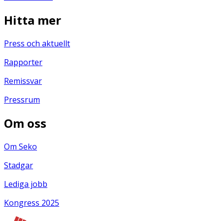
Hitta mer
Press och aktuellt
Rapporter
Remissvar
Pressrum
Om oss
Om Seko
Stadgar
Lediga jobb
Kongress 2025