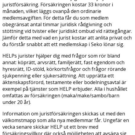
juristförsäkring. Försäkringen kostar 33 kronor i
månaden, vilket läggs ovanpå den ordinarie
medlemsavgiften. För detta får du som medlem
obegränsat antal timmar juridisk rådgivning och
stöttning vid tvister eller juridiskt ombud vid rättegångar.
Jämför detta med vad en jurist kostar att anlita privat och
du förstår snabbt att ett medlemskap i Seko lönar sig.
HELPs jurister hjälper dig med frågor som rör bland
annat: köprätt, arvsrätt, familjerätt, fast egendom och
hyresrätt, ID-stöld, körkortsfrågor och frågor rörande
sjukpenning eller sjukersättning. Att upprätta ett
äktenskapsförord, testamente eller bodelningsavtal är
exempel på tjänster som HELP erbjuder. Alla i hushållet
omfattas av försäkringen (maka/make/sambo/barn
under 20 år).
Information om juristförsäkringen skickas ut med den
välkomstmapp som alla nya medlemmar får. Ungefär en
vecka senare skickar HELP ut ett brev med
försäkringsvillkor där också möjligheten att avsäga sig