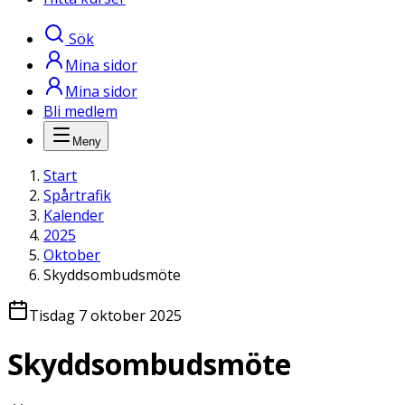
Sök
Mina sidor
Mina sidor
Bli medlem
Meny
Start
Spårtrafik
Kalender
2025
Oktober
Skyddsombudsmöte
Tisdag 7 oktober 2025
Skyddsombudsmöte