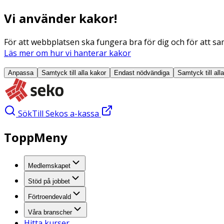
Vi använder kakor!
För att webbplatsen ska fungera bra för dig och för att sam
Läs mer om hur vi hanterar kakor
Anpassa
Samtyck till alla
kakor
Endast nödvändiga
Samtyck till all
Sök
Till Sekos a-kassa
ToppMeny
Medlemskapet
Stöd på jobbet
Förtroendevald
Våra branscher
Hitta kurser