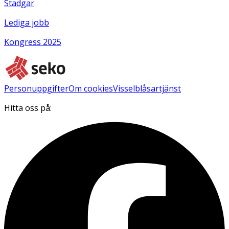
Stadgar
Lediga jobb
Kongress 2025
Personuppgifter
Om cookies
Visselblåsartjänst
Hitta oss på: