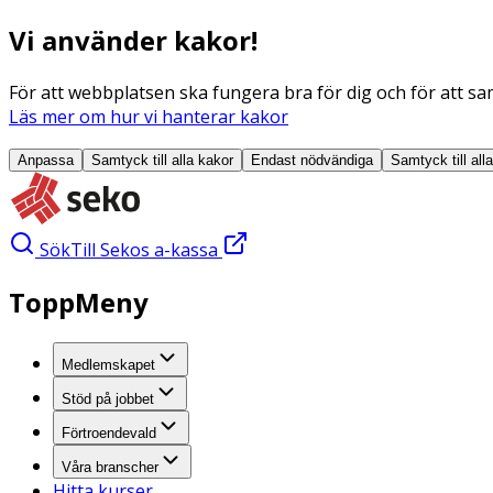
Vi använder kakor!
För att webbplatsen ska fungera bra för dig och för att sam
Läs mer om hur vi hanterar kakor
Anpassa
Samtyck till alla
kakor
Endast nödvändiga
Samtyck till all
Sök
Till Sekos a-kassa
ToppMeny
Medlemskapet
Stöd på jobbet
Förtroendevald
Våra branscher
Hitta kurser