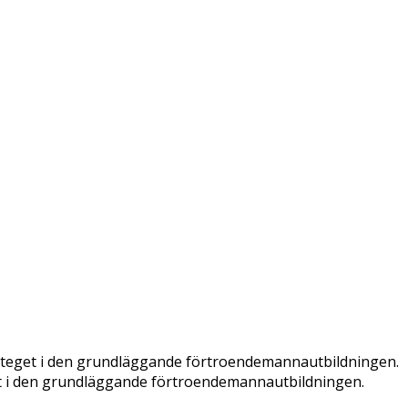
a steget i den grundläggande förtroendemannautbildningen.
get i den grundläggande förtroendemannautbildningen.