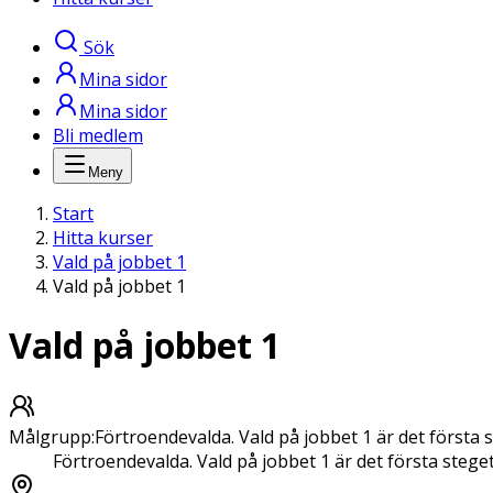
Sök
Mina sidor
Mina sidor
Bli medlem
Meny
Start
Hitta kurser
Vald på jobbet 1
Vald på jobbet 1
Vald på jobbet 1
Målgrupp
:
Förtroendevalda. Vald på jobbet 1 är det först
Förtroendevalda. Vald på jobbet 1 är det första ste