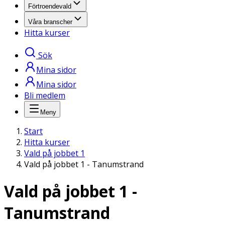
Förtroendevald
Våra branscher
Hitta kurser
Sök
Mina sidor
Mina sidor
Bli medlem
Meny
Start
Hitta kurser
Vald på jobbet 1
Vald på jobbet 1 - Tanumstrand
Vald på jobbet 1 -
Tanumstrand