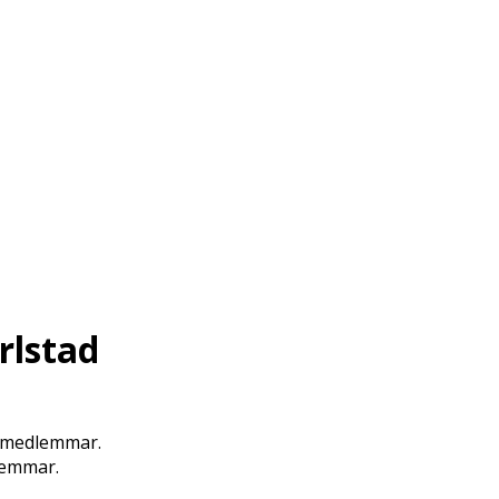
rlstad
-medlemmar.
lemmar.