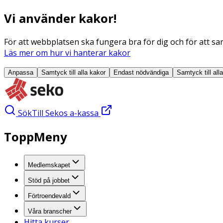
Vi använder kakor!
För att webbplatsen ska fungera bra för dig och för att sam
Läs mer om hur vi hanterar kakor
Anpassa
Samtyck till alla
kakor
Endast nödvändiga
Samtyck till all
Sök
Till Sekos a-kassa
ToppMeny
Medlemskapet
Stöd på jobbet
Förtroendevald
Våra branscher
Hitta kurser