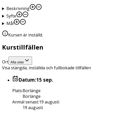
Beskrivning
Syfte
Mål
Kursen är inställd
.
Kurstillfällen
Ort
Alla orter
Visa stängda, inställda och fullbokade tillfällen
Datum:
15 sep.
Plats
:
Borlänge
Borlänge
Anmäl senast
:
19 augusti
19 augusti